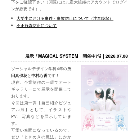
下をご確認下さい（閲覧には九産大組織のアカウントでログイ
ンが必要です）。
大学生における事件・事故防止について（注意喚起）
不正行為防止について
展示「MAGICAL SYSTEM」開催中❕🫧｜2026.07.08
ソーシャルデザイン学科4年の
浅
田真優花
と
中村心香
です！
現在、卒業制作の一環でアート
ギャラリーにて展示を開催して
おります。
今回は第一弾【自己紹介ビジュ
アル展】として、イラストや
PV、写真などを展示していま
す。
可愛い空間になっているので、
ぜひ「ときめきの魔法」にかか