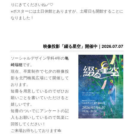
りにきてくださいね🪄🤍
※ポスターには土日休館とありますが、土曜日も開館することに
なりました！
映像投影「綴る星空」開催中｜2026.07.07
ソーシャルデザイン学科4年の
亀
崎瑞穂
です。
現在、卒業制作で七夕の映像投
影を北門楠風広場にて開催して
おります。
短冊を用意しているのでぜひお
願いごとを書いていただけると
嬉しいです。
短冊のついでにアンケートの記
入もお願いしているので気楽に
回答してください！
ご来場お待ちしております🎋