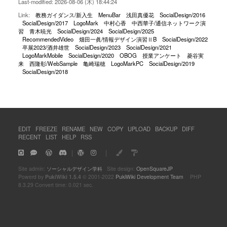
Last-modified: 2026-08-06 (木) 18:44:24
Link:
教務ガイダンス/新入生
MenuBar
浅田真優花
SocialDesign/2016
SocialDesign/2017
LogoMark
中村心香
中西華子/通信ネットワーク演
習
青木暁光
SocialDesign/2024
SocialDesign/2025
RecommendedVideo
畑田一眞/情報デザイン演習ⅡB
SocialDesign/2022
卒展2023/酒井雄世
SocialDesign/2023
SocialDesign/2021
LogoMarkMobile
SocialDesign/2020
OBOG
授業アンケート
菱谷実
来
西隆彰/WebSample
亀崎瑞穂
LogoMarkPC
SocialDesign/2019
SocialDesign/2018
EDIT
FREEZE
RENAME
NEW
COPY
UPLOAD
BACKUP
DIFF
RECENT
LIST
HELP
RSS
｜
｜
Site admin:
ソーシャルデザイン学科
Site design:
OpenSquareJP
Powerd by
PukiWiki 1.5.4
© 2001-2022
PukiWiki Development Team
PHP
8.3.29 Convert time: 0.021 sec.