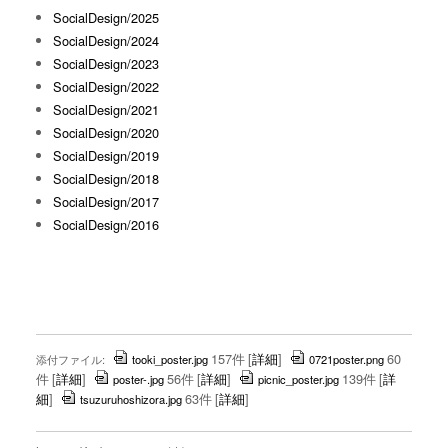
SocialDesign/2025
SocialDesign/2024
SocialDesign/2023
SocialDesign/2022
SocialDesign/2021
SocialDesign/2020
SocialDesign/2019
SocialDesign/2018
SocialDesign/2017
SocialDesign/2016
157件
[
詳細
]
60
添付ファイル:
tooki_poster.jpg
0721poster.png
件
[
詳細
]
56件
[
詳細
]
139件
[
詳
poster-.jpg
picnic_poster.jpg
細
]
63件
[
詳細
]
tsuzuruhoshizora.jpg