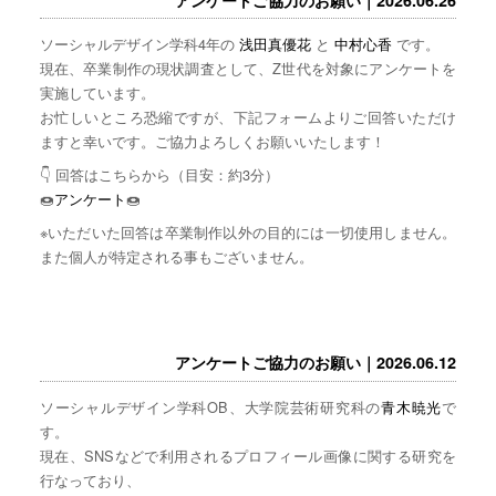
ソーシャルデザイン学科4年の
浅田真優花
と
中村心香
です。
現在、卒業制作の現状調査として、Z世代を対象にアンケートを
実施しています。
お忙しいところ恐縮ですが、下記フォームよりご回答いただけ
ますと幸いです。ご協力よろしくお願いいたします！
👇 回答はこちらから（目安：約3分）
🍩
アンケート
🍩
※いただいた回答は卒業制作以外の目的には一切使用しません。
また個人が特定される事もございません。
アンケートご協力のお願い｜2026.06.12
ソーシャルデザイン学科OB、大学院芸術研究科の
青木暁光
で
す。
現在、SNSなどで利用されるプロフィール画像に関する研究を
行なっており、