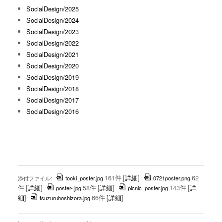
SocialDesign/2025
SocialDesign/2024
SocialDesign/2023
SocialDesign/2022
SocialDesign/2021
SocialDesign/2020
SocialDesign/2019
SocialDesign/2018
SocialDesign/2017
SocialDesign/2016
161件
[
詳細
]
62
添付ファイル:
tooki_poster.jpg
0721poster.png
件
[
詳細
]
58件
[
詳細
]
143件
[
詳
poster-.jpg
picnic_poster.jpg
細
]
66件
[
詳細
]
tsuzuruhoshizora.jpg