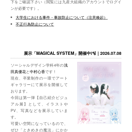
下をご確認下さい（閲覧には九産大組織のアカウントでログイ
ンが必要です）。
大学生における事件・事故防止について（注意喚起）
不正行為防止について
展示「MAGICAL SYSTEM」開催中❕🫧｜2026.07.08
ソーシャルデザイン学科4年の
浅
田真優花
と
中村心香
です！
現在、卒業制作の一環でアート
ギャラリーにて展示を開催して
おります。
今回は第一弾【自己紹介ビジュ
アル展】として、イラストや
PV、写真などを展示していま
す。
可愛い空間になっているので、
ぜひ「ときめきの魔法」にかか