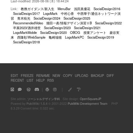
Last-modified: 2026-08-06 (木) 18:44:24
Link:
教務ガイダンス/新入生
MenuBar
浅田真優花
SocialDesign/2016
SocialDesign/2017
LogoMark
中村心香
中西華子/通信ネットワーク演
習
青木暁光
SocialDesign/2024
SocialDesign/2025
RecommendedVideo
畑田一眞/情報デザイン演習ⅡB
SocialDesign/2022
卒展2023/酒井雄世
SocialDesign/2023
SocialDesign/2021
LogoMarkMobile
SocialDesign/2020
OBOG
授業アンケート
菱谷実
来
西隆彰/WebSample
亀崎瑞穂
LogoMarkPC
SocialDesign/2019
SocialDesign/2018
EDIT
FREEZE
RENAME
NEW
COPY
UPLOAD
BACKUP
DIFF
RECENT
LIST
HELP
RSS
｜
｜
Site admin:
ソーシャルデザイン学科
Site design:
OpenSquareJP
Powerd by
PukiWiki 1.5.4
© 2001-2022
PukiWiki Development Team
PHP
8.3.29 Convert time: 0.022 sec.