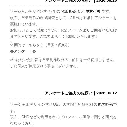
ソーシャルデザイン学科4年の
浅田真優花
と
中村心香
です。
現在、卒業制作の現状調査として、Z世代を対象にアンケートを
実施しています。
お忙しいところ恐縮ですが、下記フォームよりご回答いただけ
ますと幸いです。ご協力よろしくお願いいたします！
👇 回答はこちらから（目安：約3分）
🍩
アンケート
🍩
※いただいた回答は卒業制作以外の目的には一切使用しません。
また個人が特定される事もございません。
アンケートご協力のお願い｜2026.06.12
ソーシャルデザイン学科OB、大学院芸術研究科の
青木暁光
で
す。
現在、SNSなどで利用されるプロフィール画像に関する研究を
行なっており、