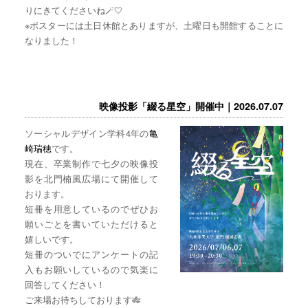
りにきてくださいね🪄🤍
※ポスターには土日休館とありますが、土曜日も開館することに
なりました！
映像投影「綴る星空」開催中｜2026.07.07
ソーシャルデザイン学科4年の
亀
崎瑞穂
です。
現在、卒業制作で七夕の映像投
影を北門楠風広場にて開催して
おります。
短冊を用意しているのでぜひお
願いごとを書いていただけると
嬉しいです。
短冊のついでにアンケートの記
入もお願いしているので気楽に
回答してください！
ご来場お待ちしております🎋