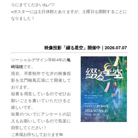
りにきてくださいね🪄🤍
※ポスターには土日休館とありますが、土曜日も開館することに
なりました！
映像投影「綴る星空」開催中｜2026.07.07
ソーシャルデザイン学科4年の
亀
崎瑞穂
です。
現在、卒業制作で七夕の映像投
影を北門楠風広場にて開催して
おります。
短冊を用意しているのでぜひお
願いごとを書いていただけると
嬉しいです。
短冊のついでにアンケートの記
入もお願いしているので気楽に
回答してください！
ご来場お待ちしております🎋