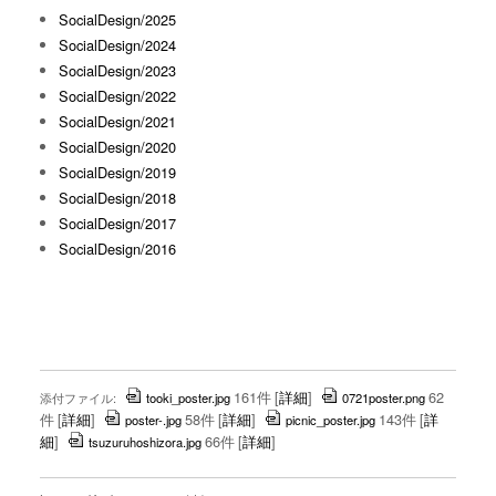
SocialDesign/2025
SocialDesign/2024
SocialDesign/2023
SocialDesign/2022
SocialDesign/2021
SocialDesign/2020
SocialDesign/2019
SocialDesign/2018
SocialDesign/2017
SocialDesign/2016
161件
[
詳細
]
62
添付ファイル:
tooki_poster.jpg
0721poster.png
件
[
詳細
]
58件
[
詳細
]
143件
[
詳
poster-.jpg
picnic_poster.jpg
細
]
66件
[
詳細
]
tsuzuruhoshizora.jpg