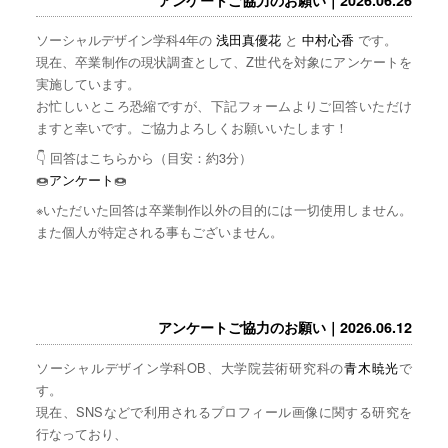
ソーシャルデザイン学科4年の
浅田真優花
と
中村心香
です。
現在、卒業制作の現状調査として、Z世代を対象にアンケートを
実施しています。
お忙しいところ恐縮ですが、下記フォームよりご回答いただけ
ますと幸いです。ご協力よろしくお願いいたします！
👇 回答はこちらから（目安：約3分）
🍩
アンケート
🍩
※いただいた回答は卒業制作以外の目的には一切使用しません。
また個人が特定される事もございません。
アンケートご協力のお願い｜2026.06.12
ソーシャルデザイン学科OB、大学院芸術研究科の
青木暁光
で
す。
現在、SNSなどで利用されるプロフィール画像に関する研究を
行なっており、