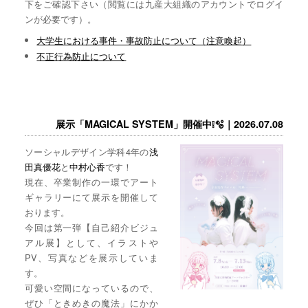
下をご確認下さい（閲覧には九産大組織のアカウントでログイ
ンが必要です）。
大学生における事件・事故防止について（注意喚起）
不正行為防止について
展示「MAGICAL SYSTEM」開催中❕🫧｜2026.07.08
ソーシャルデザイン学科4年の
浅
田真優花
と
中村心香
です！
現在、卒業制作の一環でアート
ギャラリーにて展示を開催して
おります。
今回は第一弾【自己紹介ビジュ
アル展】として、イラストや
PV、写真などを展示していま
す。
可愛い空間になっているので、
ぜひ「ときめきの魔法」にかか