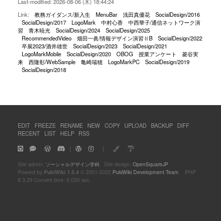
Last-modified: 2026-08-06 (木) 18:44:24
Link:
教務ガイダンス/新入生
MenuBar
浅田真優花
SocialDesign/2016
SocialDesign/2017
LogoMark
中村心香
中西華子/通信ネットワーク演
習
青木暁光
SocialDesign/2024
SocialDesign/2025
RecommendedVideo
畑田一眞/情報デザイン演習ⅡB
SocialDesign/2022
卒展2023/酒井雄世
SocialDesign/2023
SocialDesign/2021
LogoMarkMobile
SocialDesign/2020
OBOG
授業アンケート
菱谷実
来
西隆彰/WebSample
亀崎瑞穂
LogoMarkPC
SocialDesign/2019
SocialDesign/2018
EDIT
FREEZE
RENAME
NEW
COPY
UPLOAD
BACKUP
DIFF
RECENT
LIST
HELP
RSS
｜
｜
Site admin:
ソーシャルデザイン学科
Site design:
OpenSquareJP
Powerd by
PukiWiki 1.5.4
© 2001-2022
PukiWiki Development Team
PHP
8.3.29 Convert time: 0.030 sec.