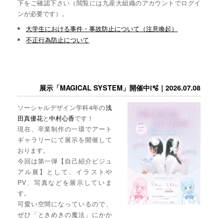
下をご確認下さい（閲覧には九産大組織のアカウントでログイ
ンが必要です）。
大学生における事件・事故防止について（注意喚起）
不正行為防止について
展示「MAGICAL SYSTEM」開催中❕🫧｜2026.07.08
ソーシャルデザイン学科4年の
浅
田真優花
と
中村心香
です！
現在、卒業制作の一環でアート
ギャラリーにて展示を開催して
おります。
今回は第一弾【自己紹介ビジュ
アル展】として、イラストや
PV、写真などを展示していま
す。
可愛い空間になっているので、
ぜひ「ときめきの魔法」にかか