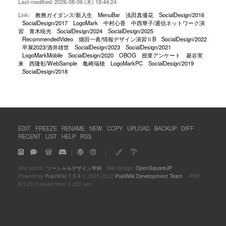
Last-modified: 2026-08-06 (木) 18:44:24
Link:
教務ガイダンス/新入生
MenuBar
浅田真優花
SocialDesign/2016
SocialDesign/2017
LogoMark
中村心香
中西華子/通信ネットワーク演
習
青木暁光
SocialDesign/2024
SocialDesign/2025
RecommendedVideo
畑田一眞/情報デザイン演習ⅡB
SocialDesign/2022
卒展2023/酒井雄世
SocialDesign/2023
SocialDesign/2021
LogoMarkMobile
SocialDesign/2020
OBOG
授業アンケート
菱谷実
来
西隆彰/WebSample
亀崎瑞穂
LogoMarkPC
SocialDesign/2019
SocialDesign/2018
EDIT
FREEZE
RENAME
NEW
COPY
UPLOAD
BACKUP
DIFF
RECENT
LIST
HELP
RSS
｜
｜
Site admin:
ソーシャルデザイン学科
Site design:
OpenSquareJP
Powerd by
PukiWiki 1.5.4
© 2001-2022
PukiWiki Development Team
PHP
8.3.29 Convert time: 0.022 sec.