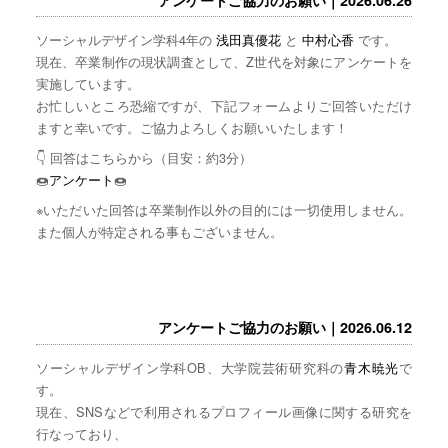
ソーシャルデザイン学科4年の
浅田真優花
と
中村心香
です。
現在、卒業制作の現状調査として、Z世代を対象にアンケートを
実施しています。
お忙しいところ恐縮ですが、下記フォームよりご回答いただけ
ますと幸いです。ご協力よろしくお願いいたします！
👇 回答はこちらから（目安：約3分）
🍩
アンケート
🍩
※いただいた回答は卒業制作以外の目的には一切使用しません。
また個人が特定される事もございません。
アンケートご協力のお願い｜2026.06.12
ソーシャルデザイン学科OB、大学院芸術研究科の
青木暁光
で
す。
現在、SNSなどで利用されるプロフィール画像に関する研究を
行なっており、