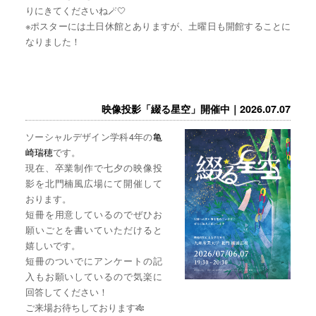
りにきてくださいね🪄🤍
※ポスターには土日休館とありますが、土曜日も開館することに
なりました！
映像投影「綴る星空」開催中｜2026.07.07
ソーシャルデザイン学科4年の
亀
崎瑞穂
です。
現在、卒業制作で七夕の映像投
影を北門楠風広場にて開催して
おります。
短冊を用意しているのでぜひお
願いごとを書いていただけると
嬉しいです。
短冊のついでにアンケートの記
入もお願いしているので気楽に
回答してください！
ご来場お待ちしております🎋