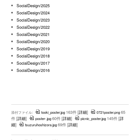
SocialDesign/2025
SocialDesign/2024
SocialDesign/2023
SocialDesign/2022
SocialDesign/2021
SocialDesign/2020
SocialDesign/2019
SocialDesign/2018
SocialDesign/2017
SocialDesign/2016
163件
[
詳細
]
65
添付ファイル:
tooki_poster.jpg
0721poster.png
件
[
詳細
]
60件
[
詳細
]
145件
[
詳
poster-.jpg
picnic_poster.jpg
細
]
69件
[
詳細
]
tsuzuruhoshizora.jpg