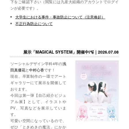
下をご確認下さい（閲覧には九産大組織のアカウントでログイ
ンが必要です）。
大学生における事件・事故防止について（注意喚起）
不正行為防止について
展示「MAGICAL SYSTEM」開催中❕🫧｜2026.07.08
ソーシャルデザイン学科4年の
浅
田真優花
と
中村心香
です！
現在、卒業制作の一環でアート
ギャラリーにて展示を開催して
おります。
今回は第一弾【自己紹介ビジュ
アル展】として、イラストや
PV、写真などを展示していま
す。
可愛い空間になっているので、
ぜひ「ときめきの魔法」にかか