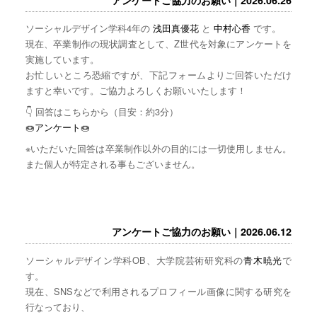
ソーシャルデザイン学科4年の
浅田真優花
と
中村心香
です。
現在、卒業制作の現状調査として、Z世代を対象にアンケートを
実施しています。
お忙しいところ恐縮ですが、下記フォームよりご回答いただけ
ますと幸いです。ご協力よろしくお願いいたします！
👇 回答はこちらから（目安：約3分）
🍩
アンケート
🍩
※いただいた回答は卒業制作以外の目的には一切使用しません。
また個人が特定される事もございません。
アンケートご協力のお願い｜2026.06.12
ソーシャルデザイン学科OB、大学院芸術研究科の
青木暁光
で
す。
現在、SNSなどで利用されるプロフィール画像に関する研究を
行なっており、