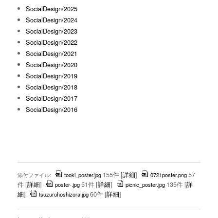
SocialDesign/2025
SocialDesign/2024
SocialDesign/2023
SocialDesign/2022
SocialDesign/2021
SocialDesign/2020
SocialDesign/2019
SocialDesign/2018
SocialDesign/2017
SocialDesign/2016
155件
[
詳細
]
57
添付ファイル:
tooki_poster.jpg
0721poster.png
件
[
詳細
]
51件
[
詳細
]
135件
[
詳
poster-.jpg
picnic_poster.jpg
細
]
60件
[
詳細
]
tsuzuruhoshizora.jpg