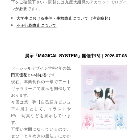
下をご確認下さい（閲覧には九産大組織のアカウントでログイ
ンが必要です）。
大学生における事件・事故防止について（注意喚起）
不正行為防止について
展示「MAGICAL SYSTEM」開催中❕🫧｜2026.07.08
ソーシャルデザイン学科4年の
浅
田真優花
と
中村心香
です！
現在、卒業制作の一環でアート
ギャラリーにて展示を開催して
おります。
今回は第一弾【自己紹介ビジュ
アル展】として、イラストや
PV、写真などを展示していま
す。
可愛い空間になっているので、
ぜひ「ときめきの魔法」にかか