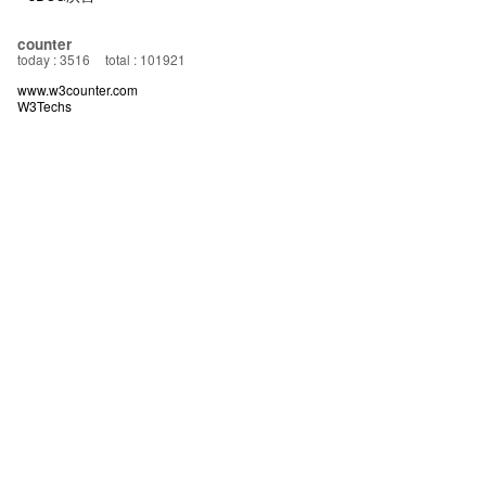
counter
today : 3516
total : 101921
www.w3counter.com
W3Techs