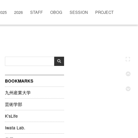
2025
2026
STAFF
OBOG
SESSION
PROJECT
BOOKMARKS
九州産業大学
芸術学部
K'sLife
Iwata Lab.