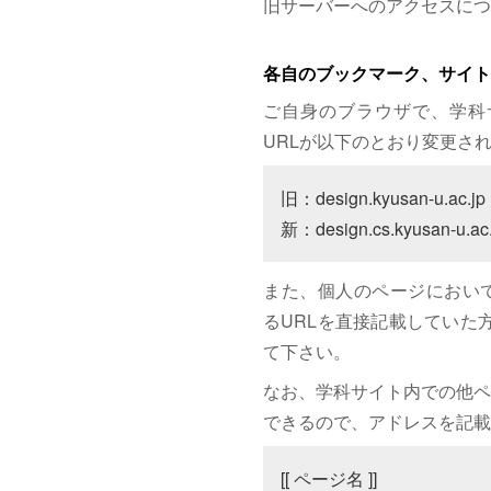
旧サーバーへのアクセスにつ
各自のブックマーク、サイト
ご自身のブラウザで、学科
URLが以下のとおり変更さ
旧：design.kyusan-u.ac.jp

新：design.cs.kyusan-u.ac.
また、個人のページにおいて、サイト
るURLを直接記載していた方は
て下さい。
なお、学科サイト内での他ペ
できるので、アドレスを記載
[[ ページ名 ]]