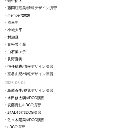
畑中佑太
藤岡紅瑠美/情報デザイン演習
Ⅰ
member/2026
岡幸生
小城大平
村瀬旦
實松希々花
白石菜々子
眞野夏帆
恒任穂香/情報デザイン演習Ⅰ
室谷由紀/情報デザイン演習Ⅰ
2026-08-04
島崎蒼生/視覚デザイン演習
水田修太朗/3DCG演習
安藤貴仁/3DCG演習
24AD157/3DCG演習
佐々木陽菜/3DCG演習
3DCG演習