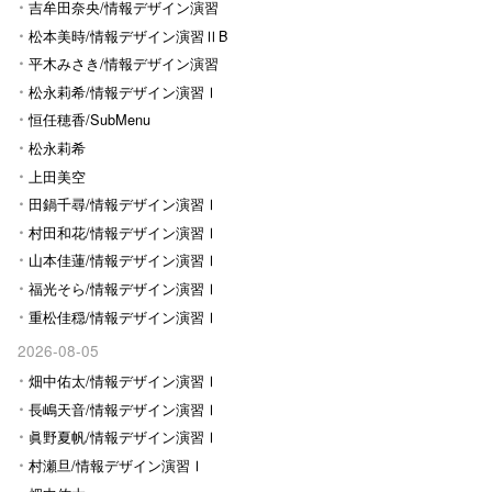
Ⅰ
吉牟田奈央/情報デザイン演習
Ⅰ
松本美時/情報デザイン演習ⅡB
平木みさき/情報デザイン演習
Ⅰ
松永莉希/情報デザイン演習Ⅰ
恒任穂香/SubMenu
松永莉希
上田美空
田鍋千尋/情報デザイン演習Ⅰ
村田和花/情報デザイン演習Ⅰ
山本佳蓮/情報デザイン演習Ⅰ
福光そら/情報デザイン演習Ⅰ
重松佳穏/情報デザイン演習Ⅰ
2026-08-05
畑中佑太/情報デザイン演習Ⅰ
長嶋天音/情報デザイン演習Ⅰ
眞野夏帆/情報デザイン演習Ⅰ
村瀬旦/情報デザイン演習Ⅰ