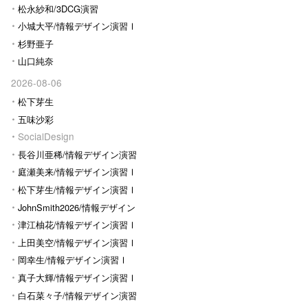
松永紗和/3DCG演習
小城大平/情報デザイン演習Ⅰ
杉野亜子
山口純奈
2026-08-06
松下芽生
五味沙彩
SocialDesign
長谷川亜稀/情報デザイン演習
Ⅰ
庭瀬美来/情報デザイン演習Ⅰ
松下芽生/情報デザイン演習Ⅰ
JohnSmith2026/情報デザイン
演習I
津江柚花/情報デザイン演習Ⅰ
上田美空/情報デザイン演習Ⅰ
岡幸生/情報デザイン演習Ⅰ
真子大輝/情報デザイン演習Ⅰ
白石菜々子/情報デザイン演習