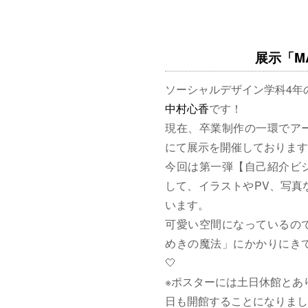
展示「MAG
ソーシャルデザイン学科4年
中村心香
です！
現在、卒業制作の一環でア
にて展示を開催しております
今回は第一弾【自己紹介ビ
して、イラストやPV、写真
います。
可愛い空間になっているの
めきの魔法」にかかりにきて
🤍
※ポスターには土日休館とあ
日も開館することになりまし