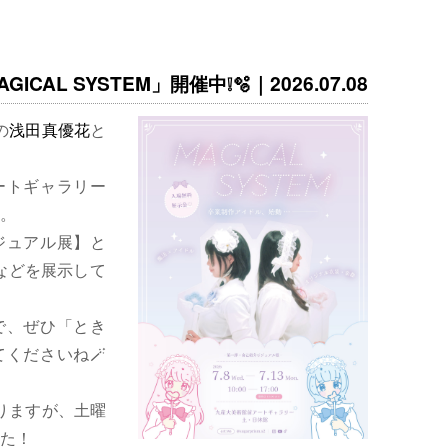
ICAL SYSTEM」開催中❕🫧｜2026.07.08
の
浅田真優花
と
ートギャラリー
。
ジュアル展】と
などを展示して
で、ぜひ「とき
くださいね🪄
りますが、土曜
た！