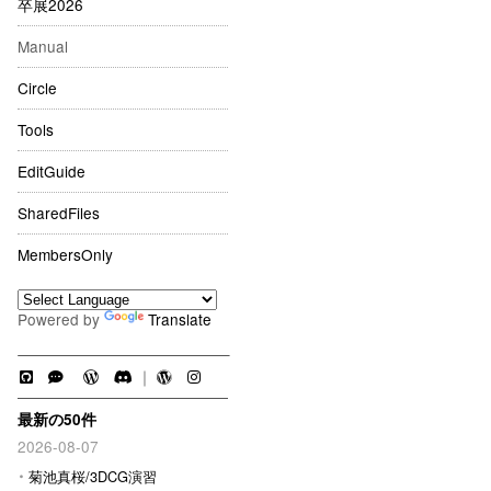
卒展2026
Manual
Circle
Tools
EditGuide
SharedFiles
MembersOnly
Powered by
Translate
｜
最新の50件
2026-08-07
菊池真桜/3DCG演習