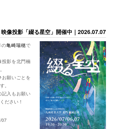
映像投影「綴る星空」開催中｜2026.07.07
年の
亀崎瑞穂
で
像投影を北門楠
。
ひお願いごとを
す。
の記入もお願い
ください！
/07