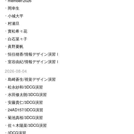
Ⅰ
member/2026
岡幸生
小城大平
村瀬旦
實松希々花
白石菜々子
眞野夏帆
恒任穂香/情報デザイン演習Ⅰ
室谷由紀/情報デザイン演習Ⅰ
2026-08-04
島崎蒼生/視覚デザイン演習
松永紗和/3DCG演習
水田修太朗/3DCG演習
安藤貴仁/3DCG演習
24AD157/3DCG演習
菊池真桜/3DCG演習
佐々木陽菜/3DCG演習
3DCG演習