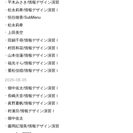
平木みさき/情報デザイン演習
Ⅰ
松永莉希/情報デザイン演習Ⅰ
恒任穂香/SubMenu
松永莉希
上田美空
田鍋千尋/情報デザイン演習Ⅰ
村田和花/情報デザイン演習Ⅰ
山本佳蓮/情報デザイン演習Ⅰ
福光そら/情報デザイン演習Ⅰ
重松佳穏/情報デザイン演習Ⅰ
2026-08-05
畑中佑太/情報デザイン演習Ⅰ
長嶋天音/情報デザイン演習Ⅰ
眞野夏帆/情報デザイン演習Ⅰ
村瀬旦/情報デザイン演習Ⅰ
畑中佑太
藤岡紅瑠美/情報デザイン演習