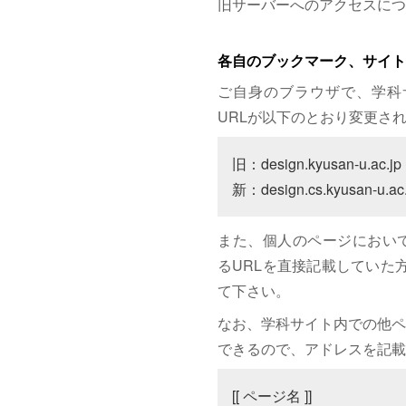
旧サーバーへのアクセスにつ
各自のブックマーク、サイト
ご自身のブラウザで、学科
URLが以下のとおり変更さ
旧：design.kyusan-u.ac.jp

新：design.cs.kyusan-u.ac.
また、個人のページにおいて、サイト
るURLを直接記載していた方は
て下さい。
なお、学科サイト内での他ペ
できるので、アドレスを記載
[[ ページ名 ]]