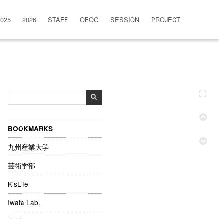
2025
2026
STAFF
OBOG
SESSION
PROJECT
BOOKMARKS
九州産業大学
芸術学部
K'sLife
Iwata Lab.