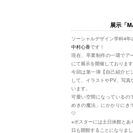
展示「MAG
ソーシャルデザイン学科4年
中村心香
です！
現在、卒業制作の一環でア
にて展示を開催しております
今回は第一弾【自己紹介ビ
して、イラストやPV、写真
います。
可愛い空間になっているの
めきの魔法」にかかりにきて
🤍
※ポスターには土日休館とあ
日も開館することになりまし