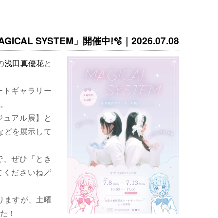
ICAL SYSTEM」開催中❕🫧｜2026.07.08
の
浅田真優花
と
ートギャラリー
。
ジュアル展】と
などを展示して
で、ぜひ「とき
くださいね🪄
りますが、土曜
た！