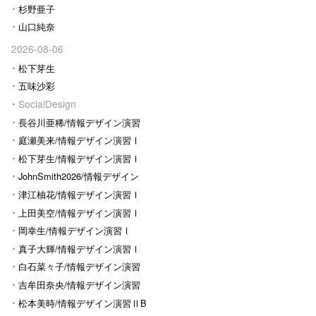
杉野亜子
山口純奈
2026-08-06
松下芽生
五味沙彩
SocialDesign
長谷川亜稀/情報デザイン演習
Ⅰ
庭瀬美来/情報デザイン演習Ⅰ
松下芽生/情報デザイン演習Ⅰ
JohnSmith2026/情報デザイン
演習I
津江柚花/情報デザイン演習Ⅰ
上田美空/情報デザイン演習Ⅰ
岡幸生/情報デザイン演習Ⅰ
真子大輝/情報デザイン演習Ⅰ
白石菜々子/情報デザイン演習
Ⅰ
吉牟田奈央/情報デザイン演習
Ⅰ
松本美時/情報デザイン演習ⅡB