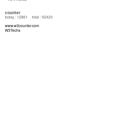
counter
today : 12861
total : 92420
www.w3counter.com
W3Techs