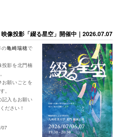
映像投影「綴る星空」開催中｜2026.07.07
年の
亀崎瑞穂
で
像投影を北門楠
。
ひお願いごとを
す。
の記入もお願い
ください！
/07