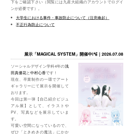
下をご確認下さい（閲覧には九産大組織のアカウントでログイ
ンが必要です）。
大学生における事件・事故防止について（注意喚起）
不正行為防止について
展示「MAGICAL SYSTEM」開催中❕🫧｜2026.07.08
ソーシャルデザイン学科4年の
浅
田真優花
と
中村心香
です！
現在、卒業制作の一環でアート
ギャラリーにて展示を開催して
おります。
今回は第一弾【自己紹介ビジュ
アル展】として、イラストや
PV、写真などを展示していま
す。
可愛い空間になっているので、
ぜひ「ときめきの魔法」にかか