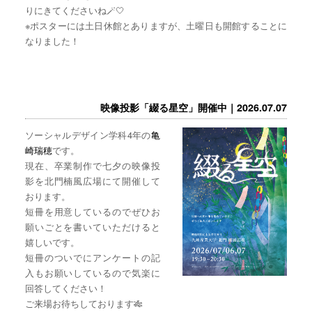
りにきてくださいね🪄🤍
※ポスターには土日休館とありますが、土曜日も開館することに
なりました！
映像投影「綴る星空」開催中｜2026.07.07
ソーシャルデザイン学科4年の
亀
崎瑞穂
です。
現在、卒業制作で七夕の映像投
影を北門楠風広場にて開催して
おります。
短冊を用意しているのでぜひお
願いごとを書いていただけると
嬉しいです。
短冊のついでにアンケートの記
入もお願いしているので気楽に
回答してください！
ご来場お待ちしております🎋