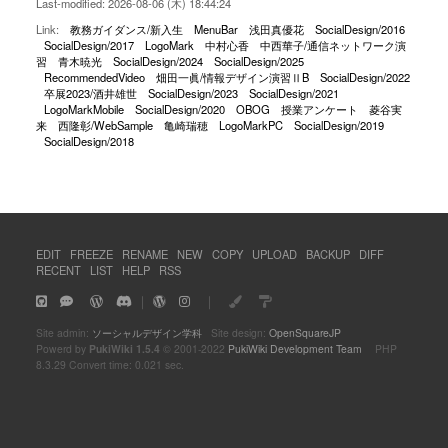
Last-modified: 2026-08-06 (木) 18:44:24
Link:
教務ガイダンス/新入生
MenuBar
浅田真優花
SocialDesign/2016
SocialDesign/2017
LogoMark
中村心香
中西華子/通信ネットワーク演
習
青木暁光
SocialDesign/2024
SocialDesign/2025
RecommendedVideo
畑田一眞/情報デザイン演習ⅡB
SocialDesign/2022
卒展2023/酒井雄世
SocialDesign/2023
SocialDesign/2021
LogoMarkMobile
SocialDesign/2020
OBOG
授業アンケート
菱谷実
来
西隆彰/WebSample
亀崎瑞穂
LogoMarkPC
SocialDesign/2019
SocialDesign/2018
EDIT
FREEZE
RENAME
NEW
COPY
UPLOAD
BACKUP
DIFF
RECENT
LIST
HELP
RSS
｜
｜
Site admin:
ソーシャルデザイン学科
Site design:
OpenSquareJP
Powerd by
PukiWiki 1.5.4
© 2001-2022
PukiWiki Development Team
PHP
8.3.29 Convert time: 0.021 sec.