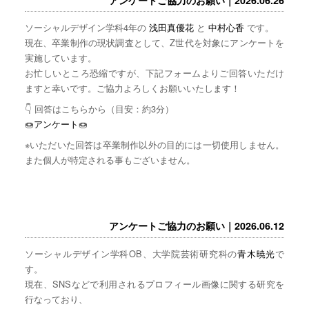
ソーシャルデザイン学科4年の
浅田真優花
と
中村心香
です。
現在、卒業制作の現状調査として、Z世代を対象にアンケートを
実施しています。
お忙しいところ恐縮ですが、下記フォームよりご回答いただけ
ますと幸いです。ご協力よろしくお願いいたします！
👇 回答はこちらから（目安：約3分）
🍩
アンケート
🍩
※いただいた回答は卒業制作以外の目的には一切使用しません。
また個人が特定される事もございません。
アンケートご協力のお願い｜2026.06.12
ソーシャルデザイン学科OB、大学院芸術研究科の
青木暁光
で
す。
現在、SNSなどで利用されるプロフィール画像に関する研究を
行なっており、