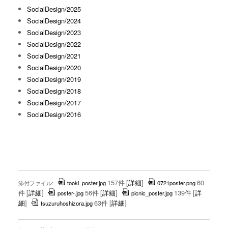
SocialDesign/2025
SocialDesign/2024
SocialDesign/2023
SocialDesign/2022
SocialDesign/2021
SocialDesign/2020
SocialDesign/2019
SocialDesign/2018
SocialDesign/2017
SocialDesign/2016
157件
[
詳細
]
60
添付ファイル:
tooki_poster.jpg
0721poster.png
件
[
詳細
]
56件
[
詳細
]
139件
[
詳
poster-.jpg
picnic_poster.jpg
細
]
63件
[
詳細
]
tsuzuruhoshizora.jpg