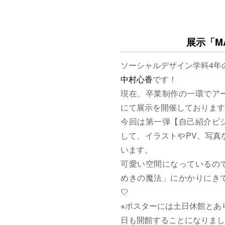
展示「MAG
ソーシャルデザイン学科4年
中村心香
です！
現在、卒業制作の一環でア
にて展示を開催しております
今回は第一弾【自己紹介ビ
して、イラストやPV、写真
います。
可愛い空間になっているの
めきの魔法」にかかりにきて
🤍
※ポスターには土日休館とあ
日も開館することになりまし