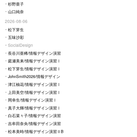
杉野亜子
山口純奈
2026-08-06
松下芽生
五味沙彩
SocialDesign
長谷川亜稀/情報デザイン演習
Ⅰ
庭瀬美来/情報デザイン演習Ⅰ
松下芽生/情報デザイン演習Ⅰ
JohnSmith2026/情報デザイン
演習I
津江柚花/情報デザイン演習Ⅰ
上田美空/情報デザイン演習Ⅰ
岡幸生/情報デザイン演習Ⅰ
真子大輝/情報デザイン演習Ⅰ
白石菜々子/情報デザイン演習
Ⅰ
吉牟田奈央/情報デザイン演習
Ⅰ
松本美時/情報デザイン演習ⅡB