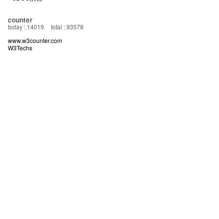
counter
today : 14019
total : 93578
www.w3counter.com
W3Techs