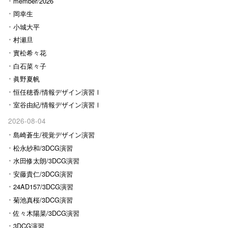
Ⅰ
member/2026
岡幸生
小城大平
村瀬旦
實松希々花
白石菜々子
眞野夏帆
恒任穂香/情報デザイン演習Ⅰ
室谷由紀/情報デザイン演習Ⅰ
2026-08-04
島崎蒼生/視覚デザイン演習
松永紗和/3DCG演習
水田修太朗/3DCG演習
安藤貴仁/3DCG演習
24AD157/3DCG演習
菊池真桜/3DCG演習
佐々木陽菜/3DCG演習
3DCG演習