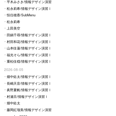
平木みさき/情報デザイン演習
Ⅰ
松永莉希/情報デザイン演習Ⅰ
恒任穂香/SubMenu
松永莉希
上田美空
田鍋千尋/情報デザイン演習Ⅰ
村田和花/情報デザイン演習Ⅰ
山本佳蓮/情報デザイン演習Ⅰ
福光そら/情報デザイン演習Ⅰ
重松佳穏/情報デザイン演習Ⅰ
2026-08-05
畑中佑太/情報デザイン演習Ⅰ
長嶋天音/情報デザイン演習Ⅰ
眞野夏帆/情報デザイン演習Ⅰ
村瀬旦/情報デザイン演習Ⅰ
畑中佑太
藤岡紅瑠美/情報デザイン演習