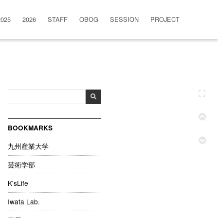
2025
2026
STAFF
OBOG
SESSION
PROJECT
BOOKMARKS
九州産業大学
芸術学部
K'sLife
Iwata Lab.