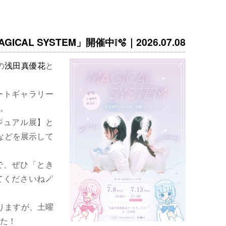
ICAL SYSTEM」開催中❕🫧｜2026.07.08
の
浅田真優花
と
ートギャラリー
。
ジュアル展】と
などを展示して
で、ぜひ「とき
くださいね🪄
りますが、土曜
た！