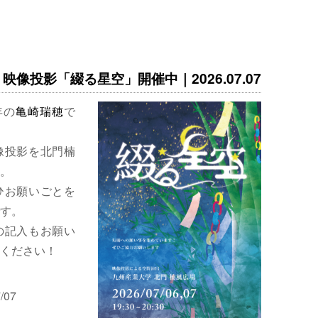
映像投影「綴る星空」開催中｜2026.07.07
年の
亀崎瑞穂
で
像投影を北門楠
。
ひお願いごとを
す。
の記入もお願い
ください！
/07