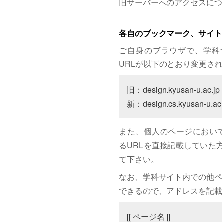
旧サーバーへのアクセスにつ
各自のブックマーク、サイト
ご自身のブラウザで、学科
URLが以下のとおり変更さ
旧：design.kyusan-u.ac.jp

新：design.cs.kyusan-u.ac.
また、個人のページにおいて、サイト
るURLを直接記載していた方は
て下さい。
なお、学科サイト内での他ペ
できるので、アドレスを記載
[[ ページ名 ]]