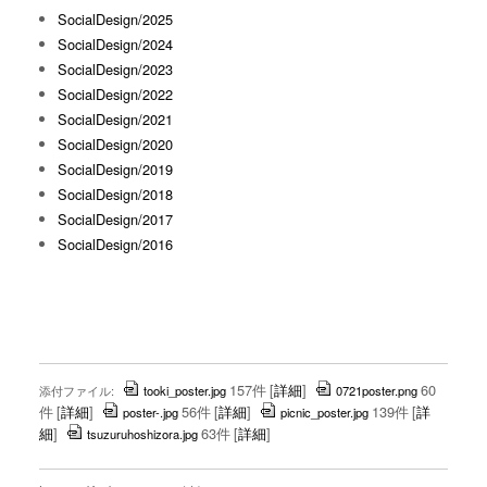
SocialDesign/2025
SocialDesign/2024
SocialDesign/2023
SocialDesign/2022
SocialDesign/2021
SocialDesign/2020
SocialDesign/2019
SocialDesign/2018
SocialDesign/2017
SocialDesign/2016
157件
[
詳細
]
60
添付ファイル:
tooki_poster.jpg
0721poster.png
件
[
詳細
]
56件
[
詳細
]
139件
[
詳
poster-.jpg
picnic_poster.jpg
細
]
63件
[
詳細
]
tsuzuruhoshizora.jpg