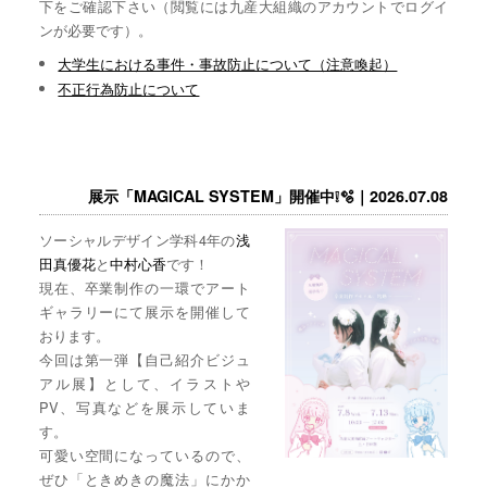
下をご確認下さい（閲覧には九産大組織のアカウントでログイ
ンが必要です）。
大学生における事件・事故防止について（注意喚起）
不正行為防止について
展示「MAGICAL SYSTEM」開催中❕🫧｜2026.07.08
ソーシャルデザイン学科4年の
浅
田真優花
と
中村心香
です！
現在、卒業制作の一環でアート
ギャラリーにて展示を開催して
おります。
今回は第一弾【自己紹介ビジュ
アル展】として、イラストや
PV、写真などを展示していま
す。
可愛い空間になっているので、
ぜひ「ときめきの魔法」にかか