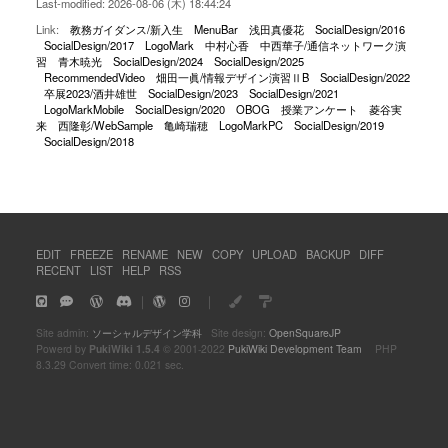
Last-modified: 2026-08-06 (木) 18:44:24
Link:
教務ガイダンス/新入生
MenuBar
浅田真優花
SocialDesign/2016
SocialDesign/2017
LogoMark
中村心香
中西華子/通信ネットワーク演
習
青木暁光
SocialDesign/2024
SocialDesign/2025
RecommendedVideo
畑田一眞/情報デザイン演習ⅡB
SocialDesign/2022
卒展2023/酒井雄世
SocialDesign/2023
SocialDesign/2021
LogoMarkMobile
SocialDesign/2020
OBOG
授業アンケート
菱谷実
来
西隆彰/WebSample
亀崎瑞穂
LogoMarkPC
SocialDesign/2019
SocialDesign/2018
EDIT
FREEZE
RENAME
NEW
COPY
UPLOAD
BACKUP
DIFF
RECENT
LIST
HELP
RSS
｜
｜
Site admin:
ソーシャルデザイン学科
Site design:
OpenSquareJP
Powerd by
PukiWiki 1.5.4
© 2001-2022
PukiWiki Development Team
PHP
8.3.29 Convert time: 0.021 sec.