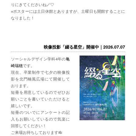
りにきてくださいね🪄🤍
※ポスターには土日休館とありますが、土曜日も開館することに
なりました！
映像投影「綴る星空」開催中｜2026.07.07
ソーシャルデザイン学科4年の
亀
崎瑞穂
です。
現在、卒業制作で七夕の映像投
影を北門楠風広場にて開催して
おります。
短冊を用意しているのでぜひお
願いごとを書いていただけると
嬉しいです。
短冊のついでにアンケートの記
入もお願いしているので気楽に
回答してください！
ご来場お待ちしております🎋