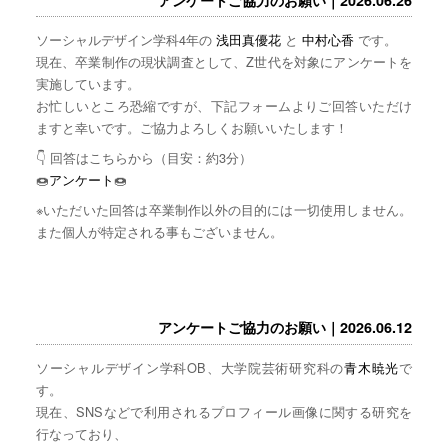
ソーシャルデザイン学科4年の
浅田真優花
と
中村心香
です。
現在、卒業制作の現状調査として、Z世代を対象にアンケートを
実施しています。
お忙しいところ恐縮ですが、下記フォームよりご回答いただけ
ますと幸いです。ご協力よろしくお願いいたします！
👇 回答はこちらから（目安：約3分）
🍩
アンケート
🍩
※いただいた回答は卒業制作以外の目的には一切使用しません。
また個人が特定される事もございません。
アンケートご協力のお願い｜2026.06.12
ソーシャルデザイン学科OB、大学院芸術研究科の
青木暁光
で
す。
現在、SNSなどで利用されるプロフィール画像に関する研究を
行なっており、